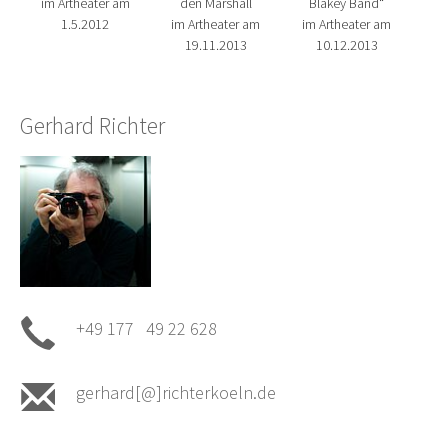
im Artheater am
den Marshall
Blakey Band“
1.5.2012
im Artheater am
im Artheater am
19.11.2013
10.12.2013
Gerhard Richter
+49 177 49 22 628
gerhard[@]richterkoeln.de