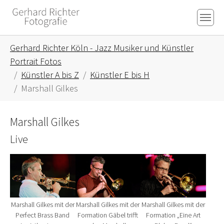
Skip to main content
Skip to page footer
You are here:
Gerhard Richter Köln - Jazz Musiker und Künstler
Portrait Fotos
Künstler A bis Z
Künstler E bis H
Marshall Gilkes
Marshall Gilkes
Live
Show larger version for:
Show larger version for:
Show larger version fo
Marshall Gilkes mit der
Marshall Gilkes mit der
Marshall Gilkes mit der
Perfect Brass Band
Formation Gäbel trifft
Formation „Eine Art