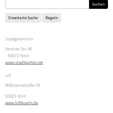
Erweiterte Suche
Regeln
Stadtgarten Köln
Venloer Str. 40
50672 Köln
www.stadtgarten.de
Loft
Wißmannstraße 30
50823 Köln
www.loftkoeln.de