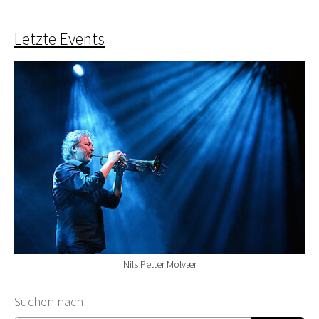
Letzte Events
Nils Petter Molvær
Suchformular
Suchen nach