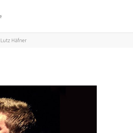
e
or "Künstler A bis Z"
Lutz Häfner