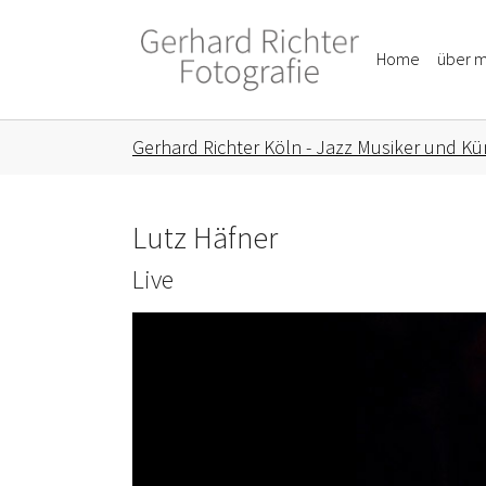
Skip to main content
Skip to page footer
Home
über m
You are here:
Gerhard Richter Köln - Jazz Musiker und Kün
Lutz Häfner
Live
Show larger version for: