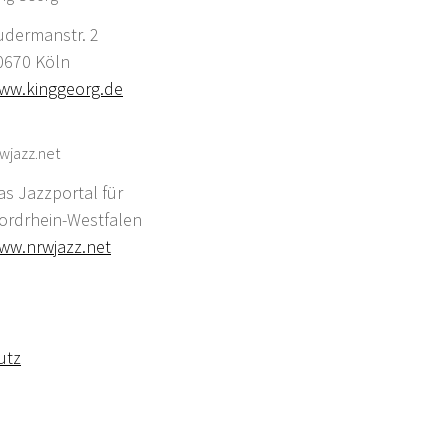
udermanstr. 2
0670 Köln
ww.kinggeorg.de
wjazz.net
as Jazzportal für
ordrhein-Westfalen
ww.nrwjazz.net
utz