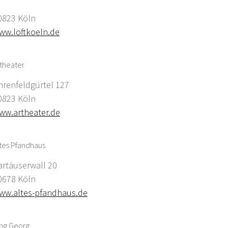
0823 Köln
ww.loftkoeln.de
theater
hrenfeldgürtel 127
0823 Köln
ww.artheater.de
tes Pfandhaus
artäuserwall 20
0678 Köln
ww.altes-pfandhaus.de
ing Georg