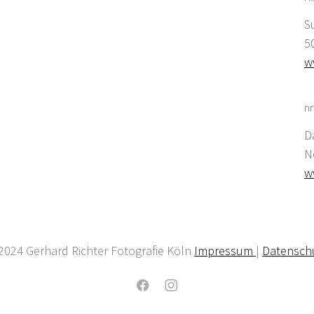
S
5
w
nr
D
N
w
2024 Gerhard Richter Fotografie Köln
Impressum
|
Datensch
Facebook
Instagram