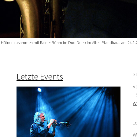
z Häfner zusammen mit Rainer Böhm im Duo Deep im Alten Pfandhaus am 24.1.
Letzte Events
St
V
5
w
Lo
W