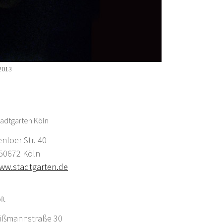
2013
adtgarten Köln
enloer Str. 40
0672 Köln
ww.stadtgarten.de
ft
ißmannstraße 30