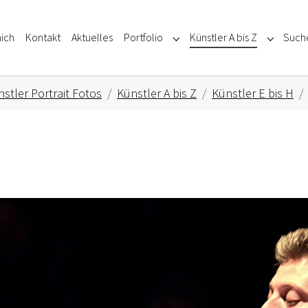
ich
Kontakt
Aktuelles
Portfolio
Künstler A bis Z
Such
Submenu for "Portfolio"
Submenu f
stler Portrait Fotos
Künstler A bis Z
Künstler E bis H