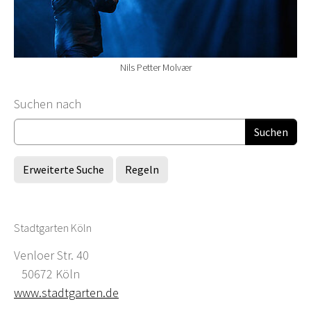
Nils Petter Molvær
Suchformular
Suchen nach
Erweiterte Suche
Regeln
Stadtgarten Köln
Venloer Str. 40
50672 Köln
www.stadtgarten.de