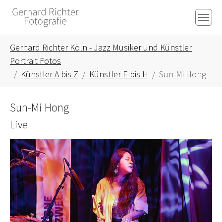
Skip to main content
Skip to page footer
You are here:
Gerhard Richter Köln - Jazz Musiker und Künstler
Portrait Fotos
Künstler A bis Z
Künstler E bis H
Sun-Mi Hong
Sun-Mi Hong
Live
Show larger version for: