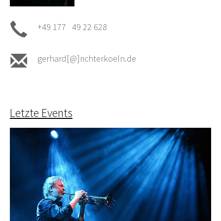
+49 177 49 22 628
gerhard[@]richterkoeln.de
Letzte Events