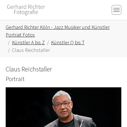
Skip to main content
Skip to page footer
You are here:
Gerhard Richter Köln - Jazz Musiker und Künstler
Portrait Fotos
Künstler A bis Z
Künstler Q bis T
Claus Reichstaller
Claus Reichstaller
Portrait
Show larger version for: