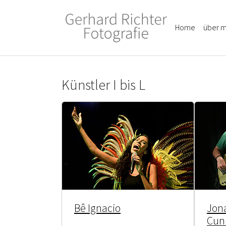
Skip to main content
Skip to page footer
Home
über m
Künstler I bis L
Bê Ignacio
Jona
Cun