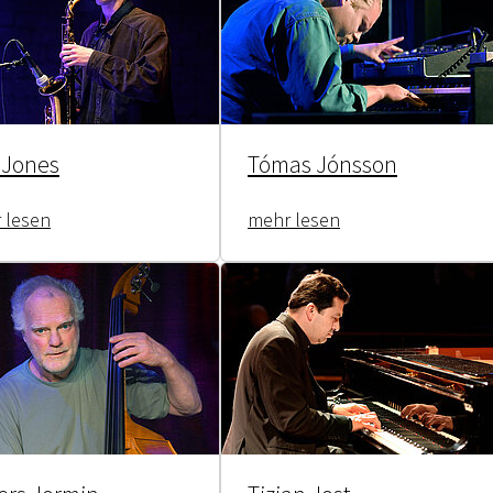
 Jones
Tómas Jónsson
 lesen
mehr lesen