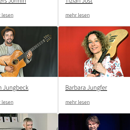
ers Jormin
Tizian Jost
 lesen
mehr lesen
n Jungbeck
Barbara Jungfer
 lesen
mehr lesen