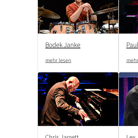
Bodek Janke
Pau
mehr lesen
mehr
Chris Jarrett
Lex 