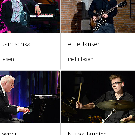
l Janoschka
Arne Jansen
 lesen
mehr lesen
Jasper
Niklas Jaunich