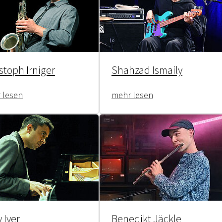
stoph Irniger
Shahzad Ismaily
 lesen
mehr lesen
y Iyer
Benedikt Jäckle