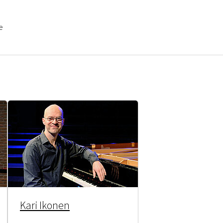
e
or "Künstler A bis Z"
Kari Ikonen