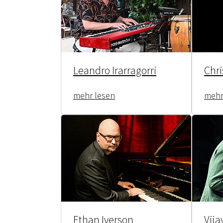
Leandro Irarragorri
Chri
mehr lesen
mehr
Ethan Iverson
Vija