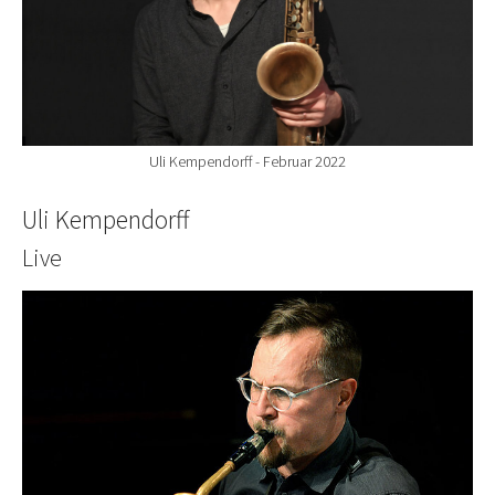
Uli Kempendorff - Februar 2022
Uli Kempendorff
Live
Show larger version for: