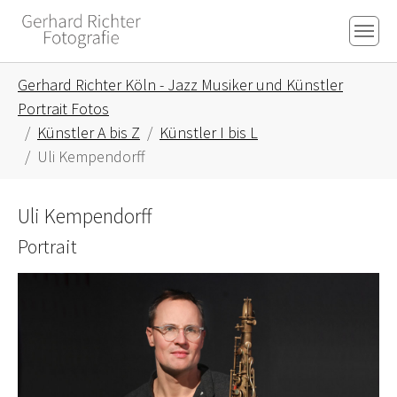
Skip to main content
Skip to page footer
You are here:
Gerhard Richter Köln - Jazz Musiker und Künstler
Portrait Fotos
Künstler A bis Z
Künstler I bis L
Uli Kempendorff
Uli Kempendorff
Portrait
Show larger version for: