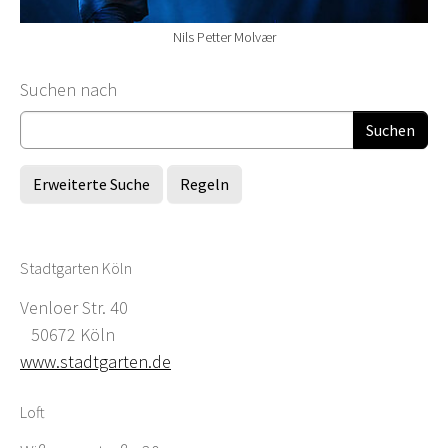
Nils Petter Molvær
Suchformular
Suchen nach
Erweiterte Suche
Regeln
Stadtgarten Köln
Venloer Str. 40
50672 Köln
www.stadtgarten.de
Loft