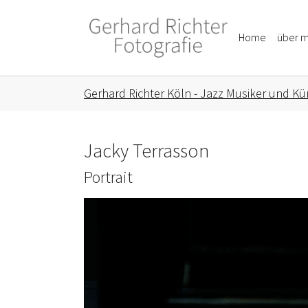
Skip to main content
Skip to page footer
Home
über m
You are here:
Gerhard Richter Köln - Jazz Musiker und Kün
Jacky Terrasson
Portrait
Show larger version for: