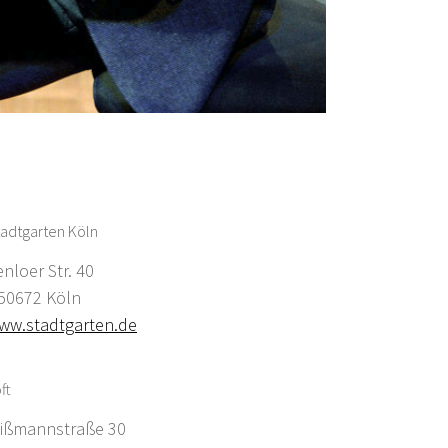
adtgarten Köln
enloer Str. 40
0672 Köln
ww.stadtgarten.de
ft
ißmannstraße 30