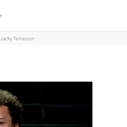
e
or "Künstler A bis Z"
Jacky Terrasson