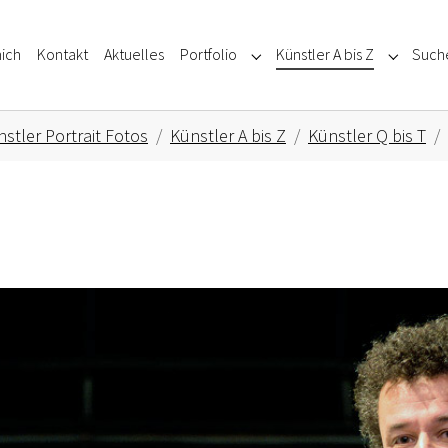
ich
Kontakt
Aktuelles
Portfolio
Künstler A bis Z
Such
Submenu for "Portfolio"
Submenu f
stler Portrait Fotos
Künstler A bis Z
Künstler Q bis T