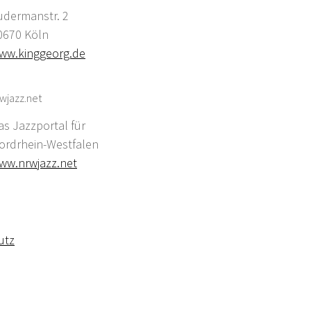
udermanstr. 2
0670 Köln
ww.kinggeorg.de
wjazz.net
as Jazzportal für
ordrhein-Westfalen
ww.nrwjazz.net
utz