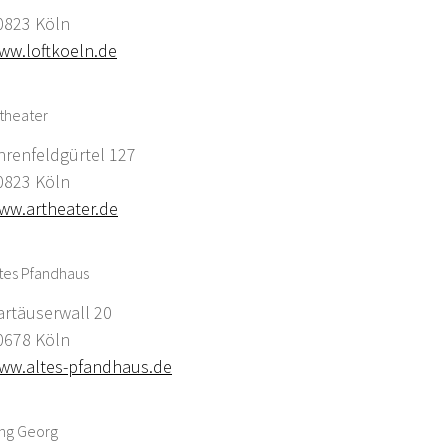
0823 Köln
ww.loftkoeln.de
theater
hrenfeldgürtel 127
0823 Köln
ww.artheater.de
tes Pfandhaus
artäuserwall 20
0678 Köln
ww.altes-pfandhaus.de
ing Georg