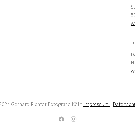
S
5
w
nr
D
N
w
2024 Gerhard Richter Fotografie Köln
Impressum
|
Datensch
Facebook
Instagram