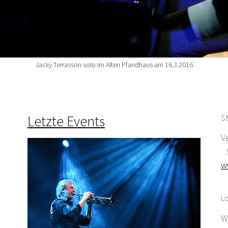
Jacky Terrasson solo im Alten Pfandhaus am 16.3.2016
Letzte Events
St
V
5
w
Lo
W