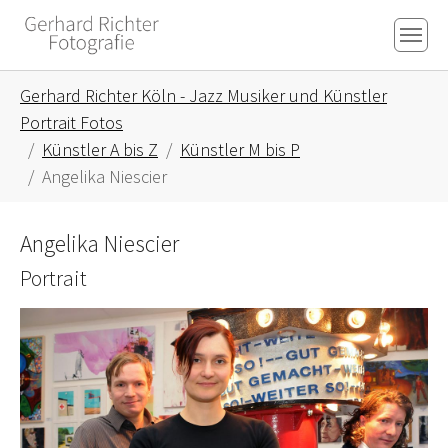
Skip to main content
Skip to page footer
You are here:
Gerhard Richter Köln - Jazz Musiker und Künstler
Portrait Fotos
Künstler A bis Z
Künstler M bis P
Angelika Niescier
Angelika Niescier
Portrait
Show larger version for: