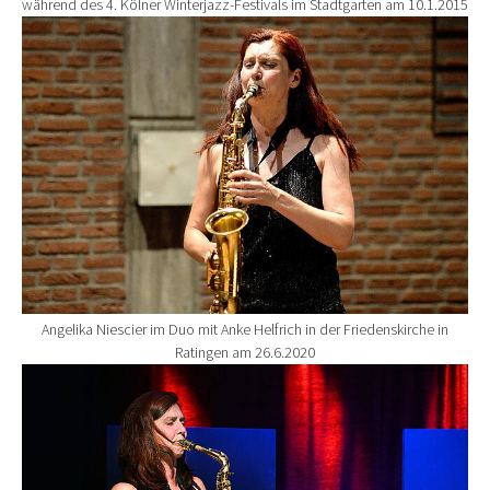
während des 4. Kölner Winterjazz-Festivals im Stadtgarten am 10.1.2015
Show larger version for:
Angelika Niescier im Duo mit Anke Helfrich in der Friedenskirche in
Ratingen am 26.6.2020
Show larger version for: