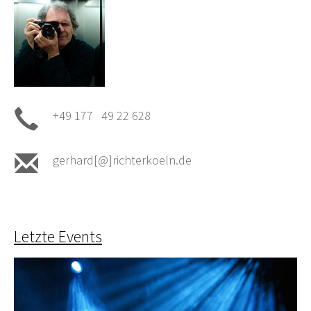
+49 177 49 22 628
gerhard[@]richterkoeln.de
Letzte Events