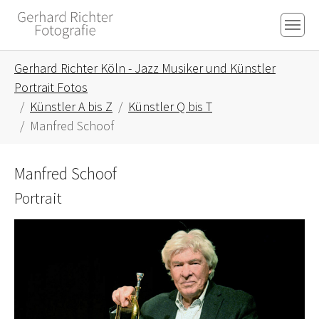
Skip to main content
Skip to page footer
You are here:
Gerhard Richter Köln - Jazz Musiker und Künstler
Portrait Fotos
Künstler A bis Z
Künstler Q bis T
Manfred Schoof
Manfred Schoof
Portrait
Show larger version for: