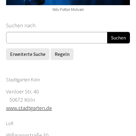
Nils Petter Molvær
Suchformular
Suchen nach
Erweiterte Suche
Regeln
Stadtgarten Köln
Venloer Str. 40
50672 Köln
www.stadtgarten.de
Loft
Wißmannstraße 30