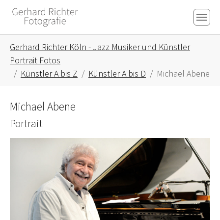
Skip to main content
Skip to page footer
You are here:
Gerhard Richter Köln - Jazz Musiker und Künstler
Portrait Fotos
Künstler A bis Z
Künstler A bis D
Michael Abene
Michael Abene
Portrait
Show larger version for: