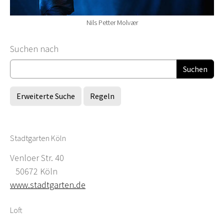
Nils Petter Molvær
Suchformular
Suchen nach
Erweiterte Suche
Regeln
Stadtgarten Köln
Venloer Str. 40
50672 Köln
www.stadtgarten.de
Loft