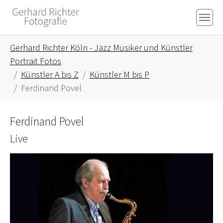
Skip to main content
Skip to page footer
You are here:
Gerhard Richter Köln - Jazz Musiker und Künstler
Portrait Fotos
Künstler A bis Z
Künstler M bis P
Ferdinand Povel
Ferdinand Povel
Live
Show larger version for: