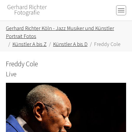
Skip to main content
Skip to page footer
You are here:
Gerhard Richter Köln - Jazz Musiker und Künstler
Portrait Fotos
Künstler A bis Z
Künstler A bis D
Freddy Cole
Freddy Cole
Live
Show larger version for: