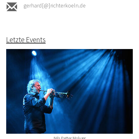
gerhard[@]richterkoeln.de
Letzte Events
Nils Petter Molvær