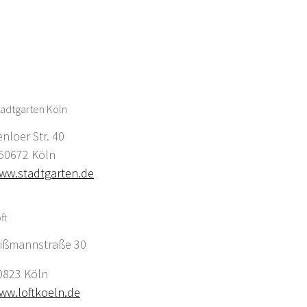
adtgarten Köln
enloer Str. 40
0672 Köln
ww.stadtgarten.de
ft
ißmannstraße 30
0823 Köln
ww.loftkoeln.de