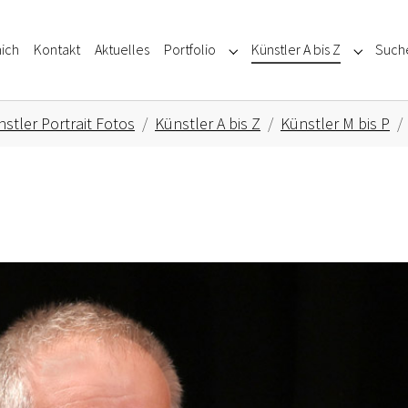
ich
Kontakt
Aktuelles
Portfolio
Künstler A bis Z
Such
Submenu for "Portfolio"
Submenu f
stler Portrait Fotos
Künstler A bis Z
Künstler M bis P