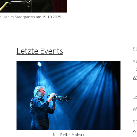
an Lier im Stadtgarten am 19.10.2025
Letzte Events
St
V
5
w
Lo
W
5
w
Nils Petter Molvær