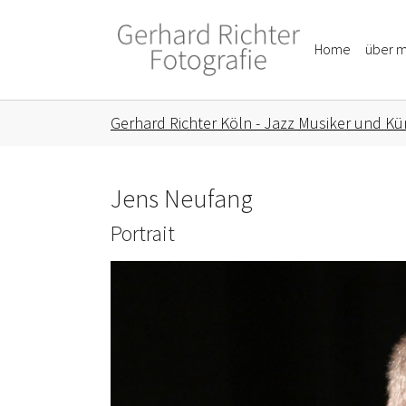
Skip to main content
Skip to page footer
Home
über m
You are here:
Gerhard Richter Köln - Jazz Musiker und Kün
Jens Neufang
Portrait
Show larger version for: