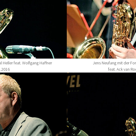
l Heller feat. Wolfgang Haffner
Jens Neufang mit der Form
1.2016
feat. Ack van R
Show larger version for: