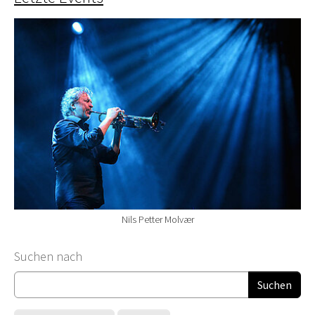
Nils Petter Molvær
Suchformular
Suchen nach