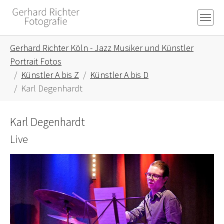
Skip to main content
Skip to page footer
You are here:
Gerhard Richter Köln - Jazz Musiker und Künstler
Portrait Fotos
Künstler A bis Z
Künstler A bis D
Karl Degenhardt
Karl Degenhardt
Live
Show larger version for: