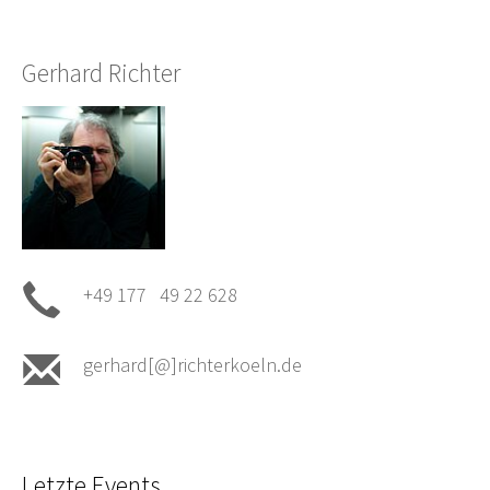
Gerhard Richter
+49 177 49 22 628
gerhard[@]richterkoeln.de
Letzte Events