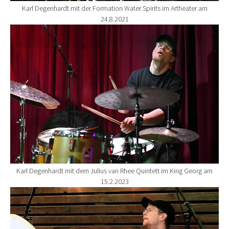
Karl Degenhardt mit der Formation Water Spirits im Artheater am
24.8.2021
Show larger version for:
Karl Degenhardt mit dem Julius van Rhee Quintett im King Georg am
15.2.2023
Show larger version for: