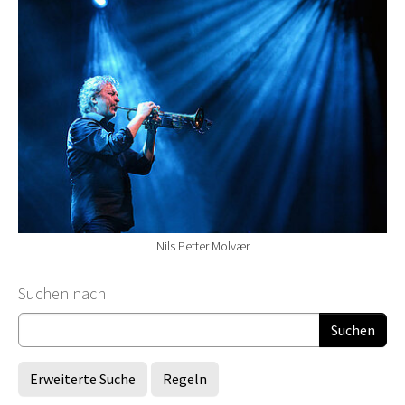
Nils Petter Molvær
Suchformular
Suchen nach
Erweiterte Suche
Regeln