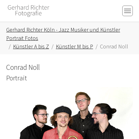
Skip to main content
Skip to page footer
You are here:
Gerhard Richter Köln - Jazz Musiker und Künstler
Portrait Fotos
Künstler A bis Z
Künstler M bis P
Conrad Noll
Conrad Noll
Portrait
Show larger version for: