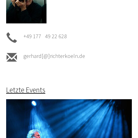
+49 177 49 22 628
gerhard[@]richterkoeln.de
Letzte Events