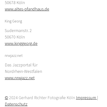
50678 Köln
www.altes-pfandhaus.de
King Georg
Sudermanstr. 2
50670 Köln
www.kinggeorg.de
nrwjazz.net
Das Jazzportal für
Nordrhein-Westfalen
www.nrwjazz.net
©
2024 Gerhard Richter Fotografie Köln
Impressum
|
Datenschutz