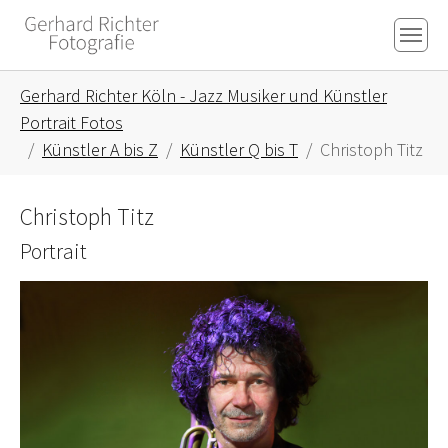
Skip to main content
Skip to page footer
You are here:
Gerhard Richter Köln - Jazz Musiker und Künstler
Portrait Fotos
Künstler A bis Z
Künstler Q bis T
Christoph Titz
Christoph Titz
Portrait
Show larger version for: