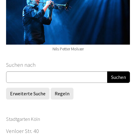
Nils Petter Molvær
Suchformular
Suchen nach
Erweiterte Suche
Regeln
Stadtgarten Köln
Venloer Str. 40