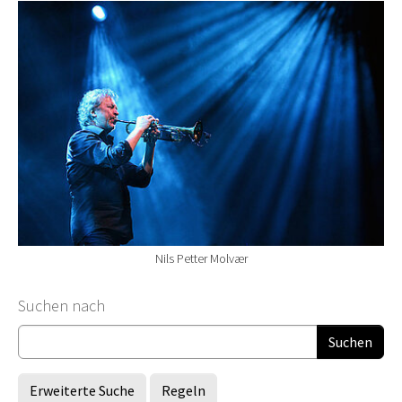
Nils Petter Molvær
Suchformular
Suchen nach
Erweiterte Suche
Regeln