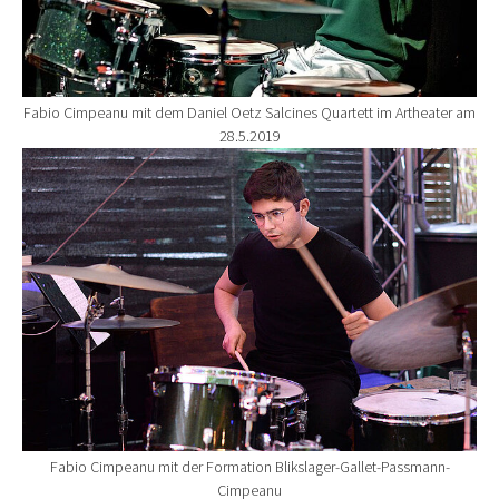
Fabio Cimpeanu mit dem Daniel Oetz Salcines Quartett im Artheater am
28.5.2019
Show larger version for:
Fabio Cimpeanu mit der Formation Blikslager-Gallet-Passmann-
Cimpeanu