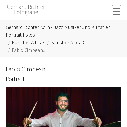
Skip to main content
Skip to page footer
You are here:
Gerhard Richter Köln - Jazz Musiker und Künstler
Portrait Fotos
Künstler A bis Z
Künstler A bis D
Fabio Cimpeanu
Fabio Cimpeanu
Portrait
Show larger version for: