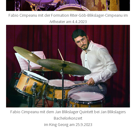
Fabio Cimpeanu mit der Formation Riter-Göb-Blikslager-Cimpeanu im
Artheater am 4.4.2023
Show larger version for:
Fabio Cimpeanu mit dem Jan Blikslager Quintett bei Jan Blikslagers
Bachelorkonzert
im King Georg am 25.9.2023