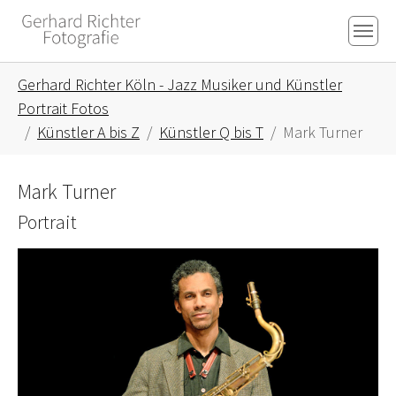
Skip to main content
Skip to page footer
You are here:
Gerhard Richter Köln - Jazz Musiker und Künstler
Portrait Fotos
Künstler A bis Z
Künstler Q bis T
Mark Turner
Mark Turner
Portrait
Show larger version for: