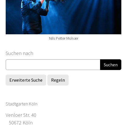
Nils Petter Molvær
Suchformular
Suchen nach
Erweiterte Suche
Regeln
Stadtgarten Köln
Venloer Str. 40
50672 Köln