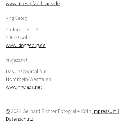
www.altes-pfandhaus.de
King Georg
Sudermanstr. 2
50670 Köln
www.kinggeorg.de
nrwjazz.net
Das Jazzportal für
Nordrhein-Westfalen
www.nrwjazz.net
©
2024 Gerhard Richter Fotografie Köln
Impressum
|
Datenschutz