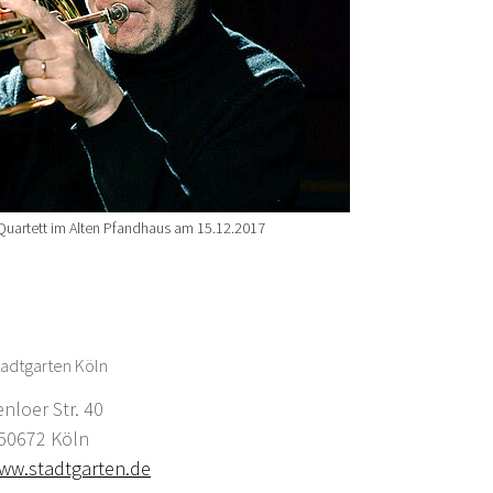
 Quartett im Alten Pfandhaus am 15.12.2017
adtgarten Köln
enloer Str. 40
0672 Köln
ww.stadtgarten.de