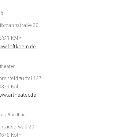
ft
ißmannstraße 30
0823 Köln
ww.loftkoeln.de
theater
hrenfeldgürtel 127
0823 Köln
ww.artheater.de
tes Pfandhaus
artäuserwall 20
0678 Köln