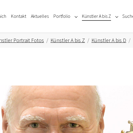
ich
Kontakt
Aktuelles
Portfolio
Künstler A bis Z
Such
Submenu for "Portfolio"
Submenu f
stler Portrait Fotos
Künstler A bis Z
Künstler A bis D