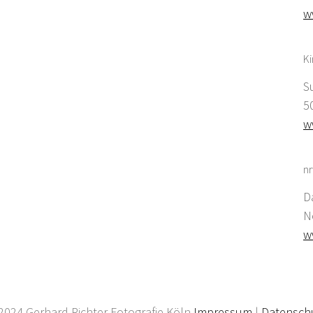
w
K
S
5
w
nr
D
N
w
2024 Gerhard Richter Fotografie Köln
Impressum
|
Datensch