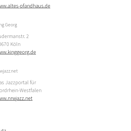
ww.altes-pfandhaus.de
ing Georg
udermanstr. 2
0670 Köln
ww.kinggeorg.de
wjazz.net
as Jazzportal für
ordrhein-Westfalen
ww.nrwjazz.net
utz