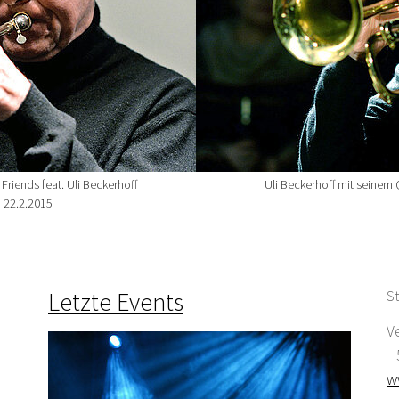
Friends feat. Uli Beckerhoff
Uli Beckerhoff mit seinem
 22.2.2015
Letzte Events
St
V
5
w