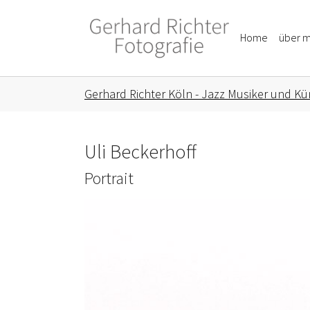
Skip to main content
Skip to page footer
Home
über m
You are here:
Gerhard Richter Köln - Jazz Musiker und Kün
Uli Beckerhoff
Portrait
Show larger version for: