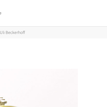
e
or "Künstler A bis Z"
Uli Beckerhoff