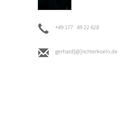
+49 177 49 22 628
gerhard[@]richterkoeln.de