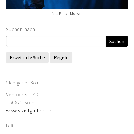
Nils Petter Molvær
Suchformular
Suchen nach
Erweiterte Suche
Regeln
Stadtgarten Köln
Venloer Str. 40
50672 Köln
www.stadtgarten.de
Loft