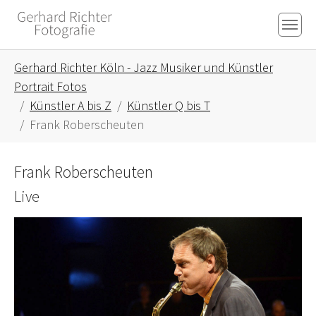
Skip to main content
Skip to page footer
You are here:
Gerhard Richter Köln - Jazz Musiker und Künstler
Portrait Fotos
Künstler A bis Z
Künstler Q bis T
Frank Roberscheuten
Frank Roberscheuten
Live
Show larger version for: