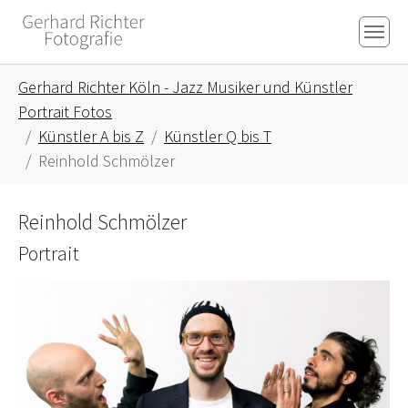
Skip to main content
Skip to page footer
You are here:
Gerhard Richter Köln - Jazz Musiker und Künstler
Portrait Fotos
Künstler A bis Z
Künstler Q bis T
Reinhold Schmölzer
Reinhold Schmölzer
Portrait
Show larger version for: