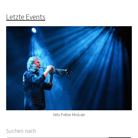
Letzte Events
Nils Petter Molvær
Suchformular
Suchen nach