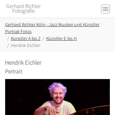
Skip to main content
Skip to page footer
You are here:
Gerhard Richter Köln - Jazz Musiker und Künstler
Portrait Fotos
Künstler A bis Z
Künstler E bis H
Hendrik Eichler
Hendrik Eichler
Portrait
Show larger version for: