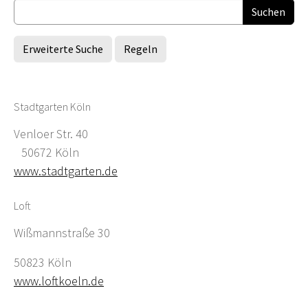
Erweiterte Suche
Regeln
Stadtgarten Köln
Venloer Str. 40
50672 Köln
www.stadtgarten.de
Loft
Wißmannstraße 30
50823 Köln
www.loftkoeln.de