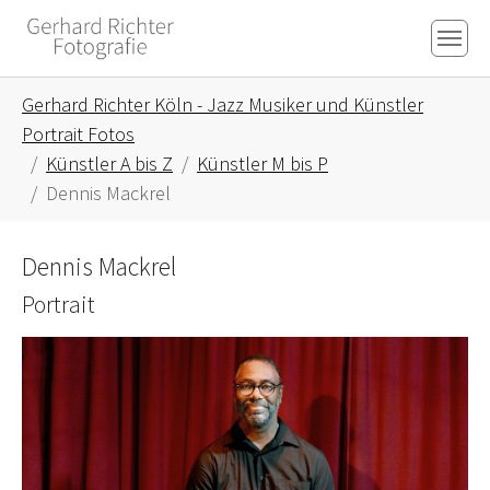
Skip to main content
Skip to page footer
You are here:
Gerhard Richter Köln - Jazz Musiker und Künstler
Portrait Fotos
Künstler A bis Z
Künstler M bis P
Dennis Mackrel
Dennis Mackrel
Portrait
Show larger version for: