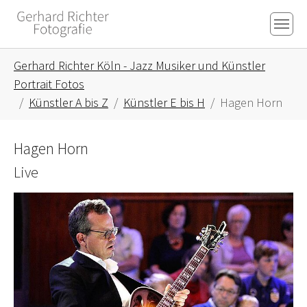
Skip to main content
Skip to page footer
You are here:
Gerhard Richter Köln - Jazz Musiker und Künstler
Portrait Fotos
Künstler A bis Z
Künstler E bis H
Hagen Horn
Hagen Horn
Live
Show larger version for: