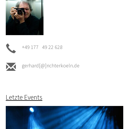
+49 177 49 22 628
gerhard[@]richterkoeln.de
Letzte Events