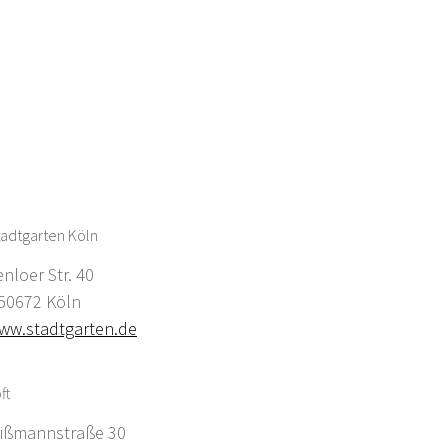
adtgarten Köln
enloer Str. 40
0672 Köln
ww.stadtgarten.de
ft
ißmannstraße 30