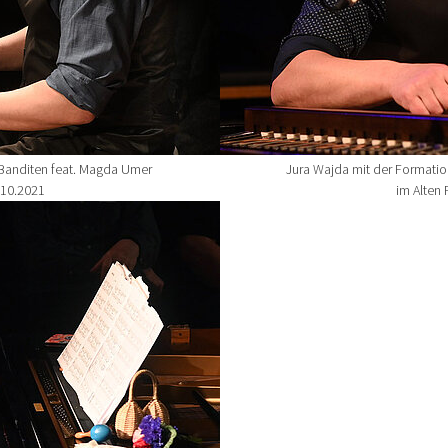
 Banditen feat. Magda Umer
Jura Wajda mit der Formatio
.10.2021
im Alten