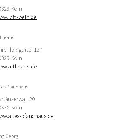
0823 Köln
ww.loftkoeln.de
theater
hrenfeldgürtel 127
0823 Köln
ww.artheater.de
tes Pfandhaus
artäuserwall 20
0678 Köln
ww.altes-pfandhaus.de
ing Georg