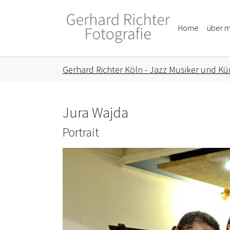
Skip to main content
Skip to page footer
Home
über m
You are here:
Gerhard Richter Köln - Jazz Musiker und Kün
Jura Wajda
Portrait
Show larger version for: