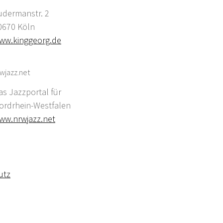
udermanstr. 2
0670 Köln
ww.kinggeorg.de
wjazz.net
as Jazzportal für
ordrhein-Westfalen
ww.nrwjazz.net
utz