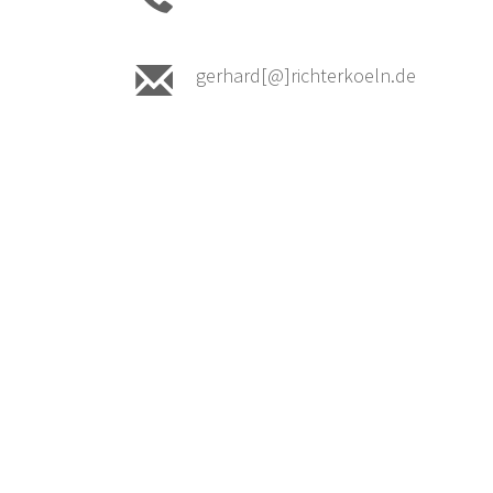
gerhard[@]richterkoeln.de