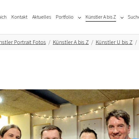
ich
Kontakt
Aktuelles
Portfolio
Künstler A bis Z
Such
Submenu for "Portfolio"
Submenu f
stler Portrait Fotos
Künstler A bis Z
Künstler U bis Z