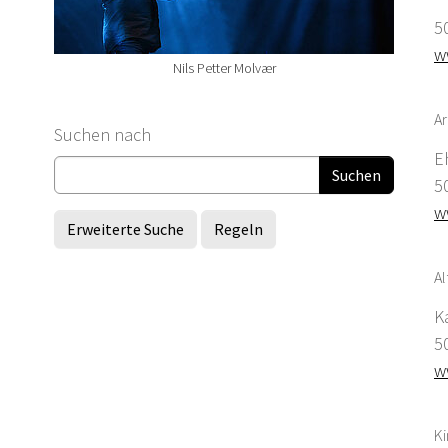
5
w
Nils Petter Molvær
Ar
Suchformular
Suchen nach
E
5
w
Erweiterte Suche
Regeln
Al
K
5
w
K