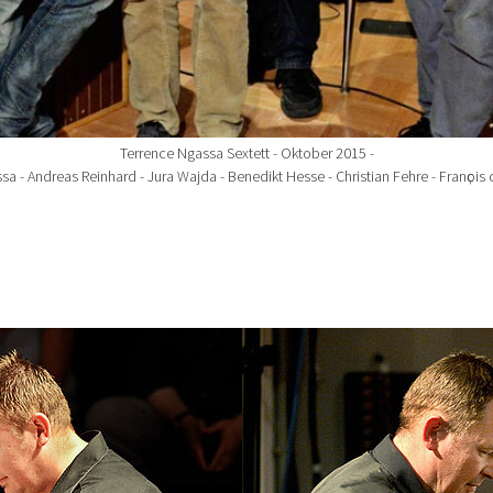
Terrence Ngassa Sextett - Oktober 2015 -
a - Andreas Reinhard - Jura Wajda - Benedikt Hesse - Christian Fehre - Franҫois