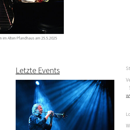
n im Alten Pfandhaus am 25.5.2025
Letzte Events
St
V
5
w
Lo
W