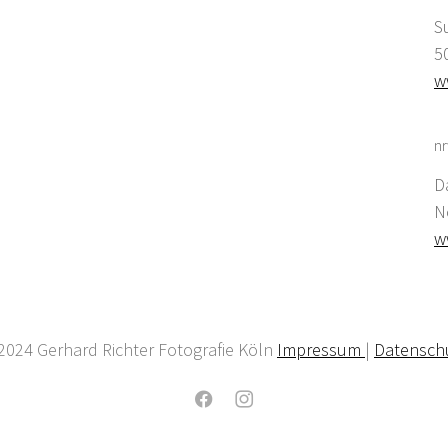
S
5
w
nr
D
N
w
2024 Gerhard Richter Fotografie Köln
Impressum
|
Datensch
Facebook
Instagram