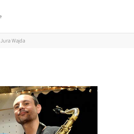
e
or "Künstler A bis Z"
Jura Wajda