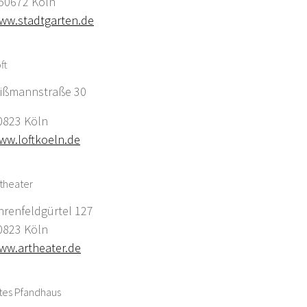
0672 Köln
ww.stadtgarten.de
ft
ißmannstraße 30
0823 Köln
ww.loftkoeln.de
theater
hrenfeldgürtel 127
0823 Köln
ww.artheater.de
tes Pfandhaus