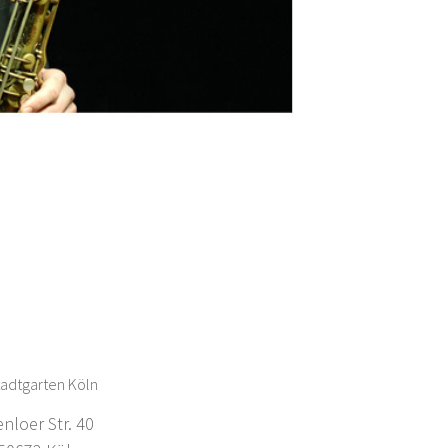
adtgarten Köln
enloer Str. 40