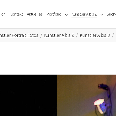
ich
Kontakt
Aktuelles
Portfolio
Künstler A bis Z
Such
Submenu for "Portfolio"
Submenu f
stler Portrait Fotos
Künstler A bis Z
Künstler A bis D
Show larger version for: