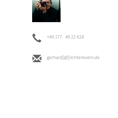
+49 177 49 22 628
gerhard[@]richterkoeln.de