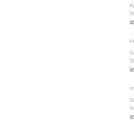
K
5
w
K
S
5
w
nr
D
N
w