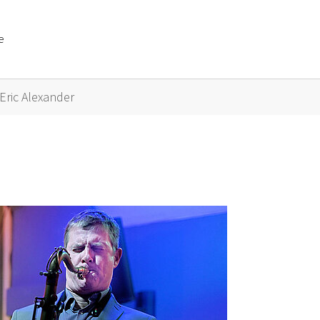
e
or "Künstler A bis Z"
Eric Alexander