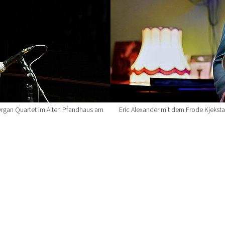
Organ Quartet im Alten Pfandhaus am
Eric Alexander mit dem Frode Kjeksta