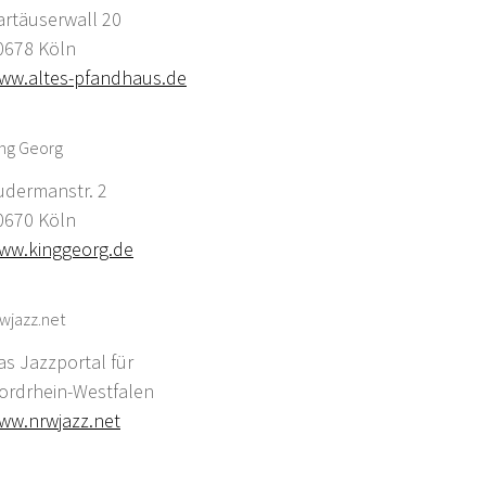
artäuserwall 20
0678 Köln
ww.altes-pfandhaus.de
ing Georg
udermanstr. 2
0670 Köln
ww.kinggeorg.de
wjazz.net
as Jazzportal für
ordrhein-Westfalen
ww.nrwjazz.net