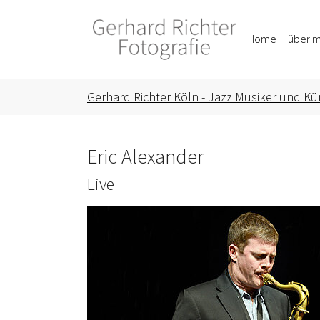
Skip to main content
Skip to page footer
Home
über m
You are here:
Gerhard Richter Köln - Jazz Musiker und Kün
Eric Alexander
Live
Show larger version for: