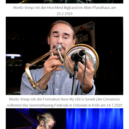
Moritz Wesp mit der Hive Mind Bigband im Alten Pfandhaus am
25.2.2019
Show larger version for:
Moritz Wesp mit der Formation Now My Life Is Sweet Like Cinnamon
während des Summerklaeng-Festivals in Odonien in Köln am 14.7.2019
Show larger version for: