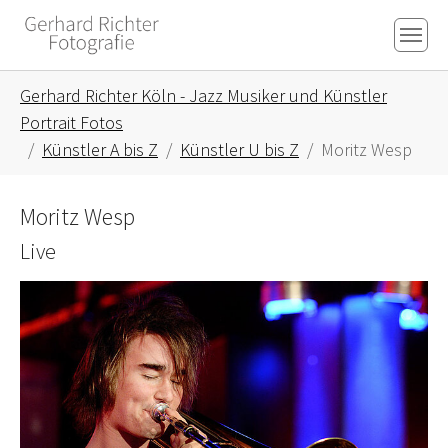
Skip to main content
Skip to page footer
You are here:
Gerhard Richter Köln - Jazz Musiker und Künstler
Portrait Fotos
Künstler A bis Z
Künstler U bis Z
Moritz Wesp
Moritz Wesp
Live
Show larger version for: