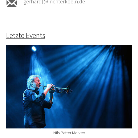
gerhard[@]richterkoeln.de
Letzte Events
Nils Petter Molvær