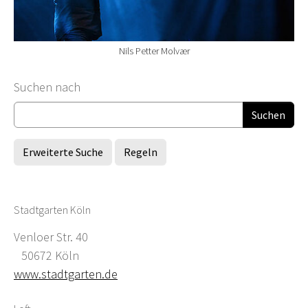
Nils Petter Molvær
Suchformular
Suchen nach
Erweiterte Suche
Regeln
Stadtgarten Köln
Venloer Str. 40
50672 Köln
www.stadtgarten.de