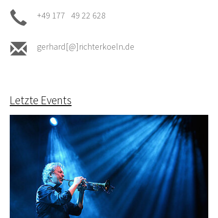
+49 177 49 22 628
gerhard[@]richterkoeln.de
Letzte Events