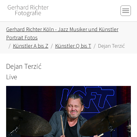
Skip to main content
Skip to page footer
You are here:
Gerhard Richter Köln - Jazz Musiker und Künstler
Portrait Fotos
Künstler A bis Z
Künstler Q bis T
Dejan Terzić
Dejan Terzić
Live
Show larger version for: