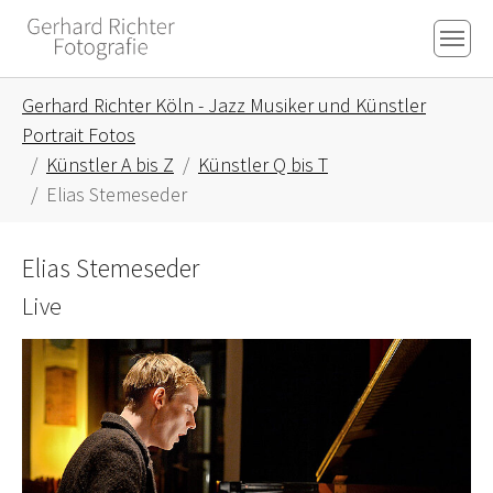
Skip to main content
Skip to page footer
You are here:
Gerhard Richter Köln - Jazz Musiker und Künstler
Portrait Fotos
Künstler A bis Z
Künstler Q bis T
Elias Stemeseder
Elias Stemeseder
Live
Show larger version for: