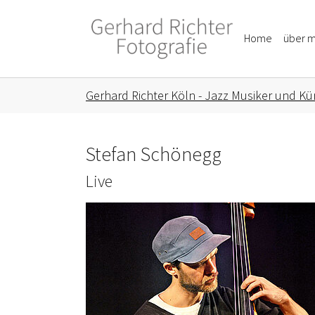
Skip to main content
Skip to page footer
Home
über m
You are here:
Gerhard Richter Köln - Jazz Musiker und Kün
Stefan Schönegg
Live
Show larger version for: