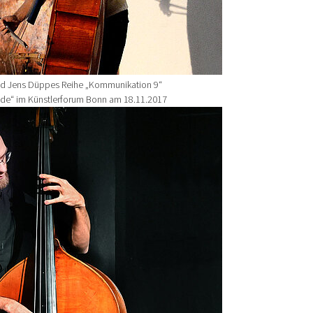
d Jens Düppes Reihe „Kommunikation 9“
e“ im Künstlerforum Bonn am 18.11.2017