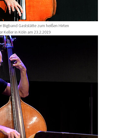
r Bigband Gaststätte zum heißen Hirten
r Keller in Köln am 23.2.2019