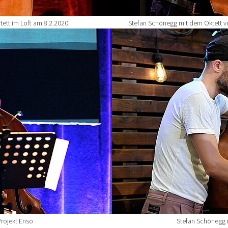
ett im Loft am 8.2.2020
Stefan Schönegg mit dem Oktett v
Show larger version for:
rojekt Enso
Stefan Schönegg 