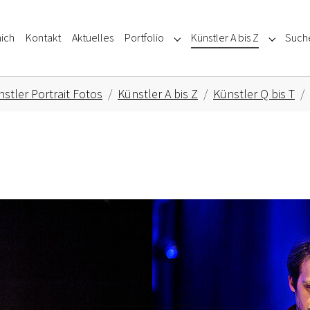
ich
Kontakt
Aktuelles
Portfolio
Künstler A bis Z
Such
Submenu for "Portfolio"
Submenu f
stler Portrait Fotos
Künstler A bis Z
Künstler Q bis T
Show larger version for: