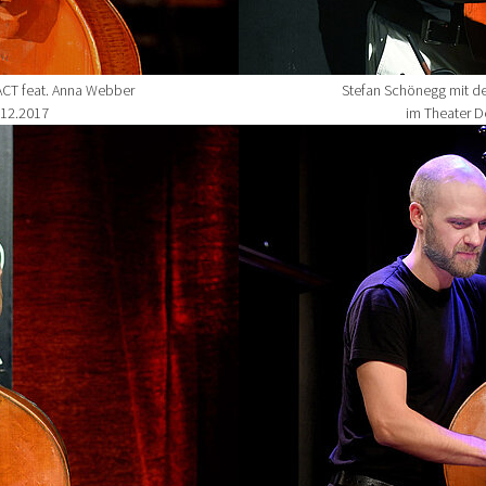
ACT feat. Anna Webber
Stefan Schönegg mit de
.12.2017
im Theater De
Show larger version for: