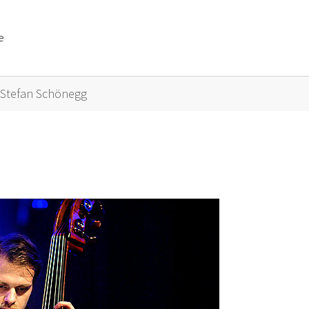
e
or "Künstler A bis Z"
Stefan Schönegg