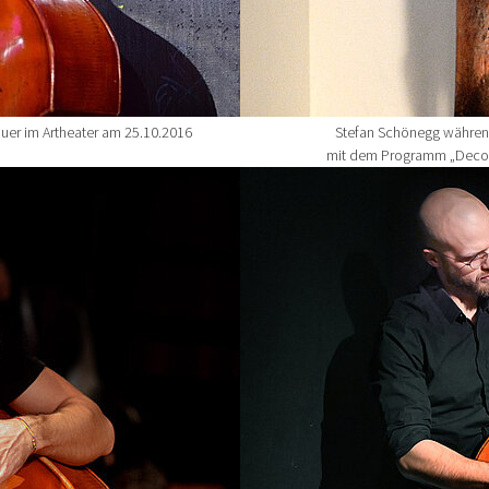
uer im Artheater am 25.10.2016
Stefan Schönegg währen
mit dem Programm „Decod
Show larger version for: