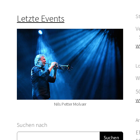
Letzte Events
St
V
5
w
Lo
W
5
w
Nils Petter Molvær
Ar
Suchformular
Suchen nach
E