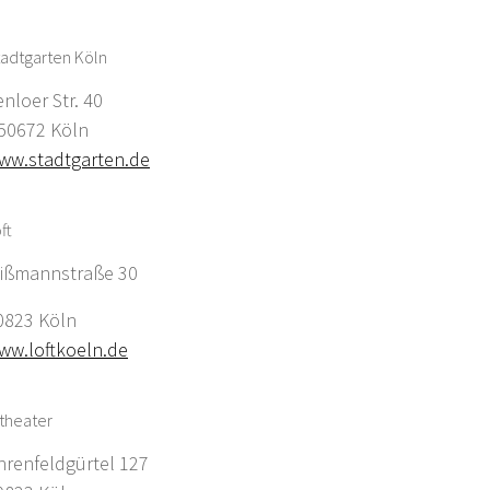
adtgarten Köln
enloer Str. 40
0672 Köln
ww.stadtgarten.de
ft
ißmannstraße 30
0823 Köln
ww.loftkoeln.de
theater
hrenfeldgürtel 127