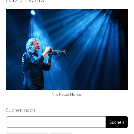
Nils Petter Molvær
Suchformular
Suchen nach