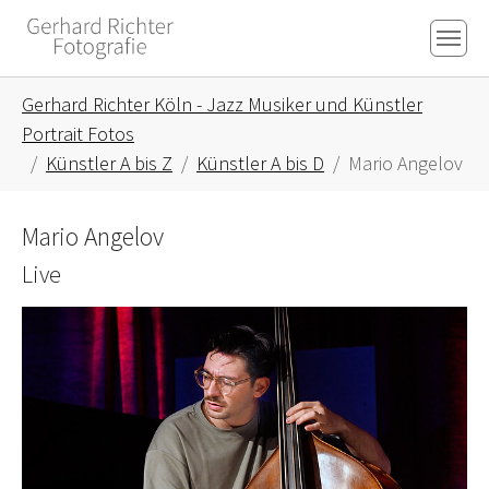
Skip to main content
Skip to page footer
You are here:
Gerhard Richter Köln - Jazz Musiker und Künstler
Portrait Fotos
Künstler A bis Z
Künstler A bis D
Mario Angelov
Mario Angelov
Live
Show larger version for: