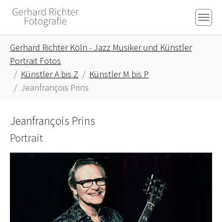
Skip to main content
Skip to page footer
You are here:
Gerhard Richter Köln - Jazz Musiker und Künstler
Portrait Fotos
Künstler A bis Z
Künstler M bis P
Jeanfrançois Prins
Jeanfrançois Prins
Portrait
Show larger version for: