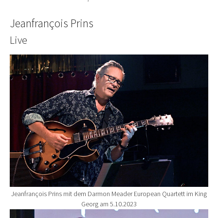
Jeanfrançois Prins
Live
Show larger version for:
Jeanfrançois Prins mit dem Darmon Meader European Quartett im King
Georg am 5.10.2023
Show larger version for: