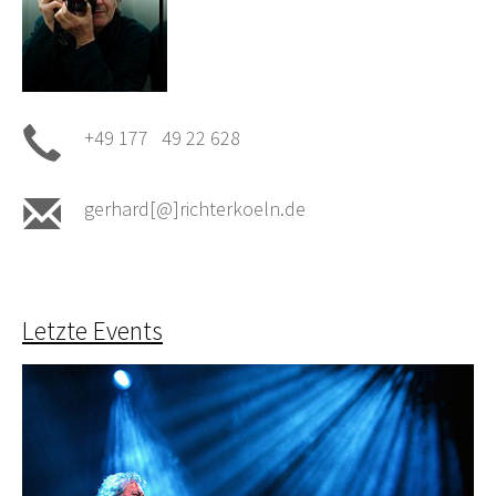
+49 177 49 22 628
gerhard[@]richterkoeln.de
Letzte Events