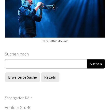
Nils Petter Molvær
Suchformular
Suchen nach
Erweiterte Suche
Regeln
Stadtgarten Köln
Venloer Str. 40