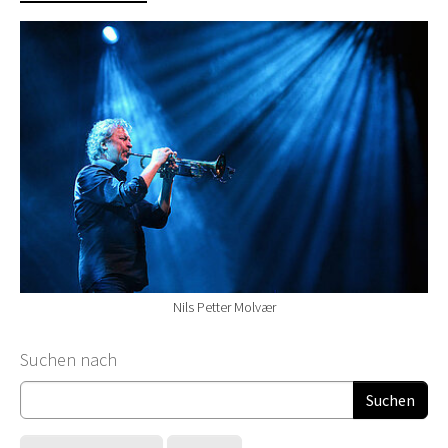
Nils Petter Molvær
Suchformular
Suchen nach