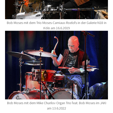
Bob Moses mit dem Trio Moses-Carniaux-Roelofs in der Galerie N18 in
Köln am 16.6.2019
Show larger version for:
Bob Moses mit dem Mike Churilov Organ Trio feat. Bob Moses im JAKI
am 13.6.2022