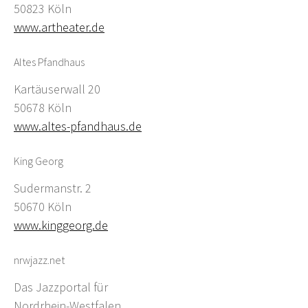
50823 Köln
www.artheater.de
Altes Pfandhaus
Kartäuserwall 20
50678 Köln
www.altes-pfandhaus.de
King Georg
Sudermanstr. 2
50670 Köln
www.kinggeorg.de
nrwjazz.net
Das Jazzportal für
Nordrhein-Westfalen