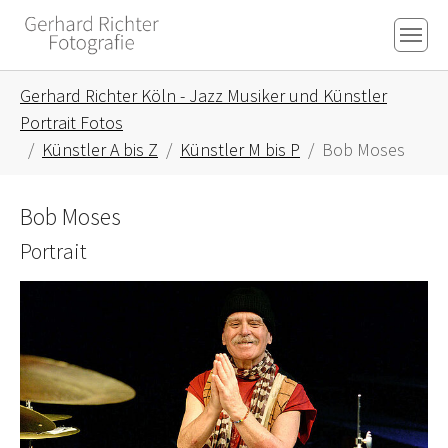
Skip to main content
Skip to page footer
You are here:
Gerhard Richter Köln - Jazz Musiker und Künstler
Portrait Fotos
Künstler A bis Z
Künstler M bis P
Bob Moses
Bob Moses
Portrait
Show larger version for: