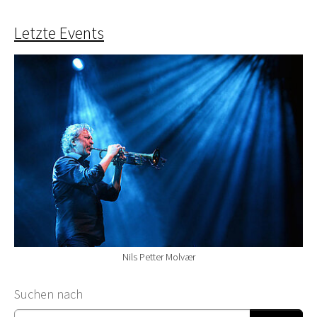
Letzte Events
Nils Petter Molvær
Suchformular
Suchen nach