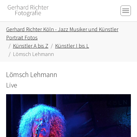
Skip to main content
Skip to page footer
You are here:
Gerhard Richter Köln - Jazz Musiker und Künstler
Portrait Fotos
Künstler A bis Z
Künstler I bis L
Lömsch Lehmann
Lömsch Lehmann
Live
Show larger version for: