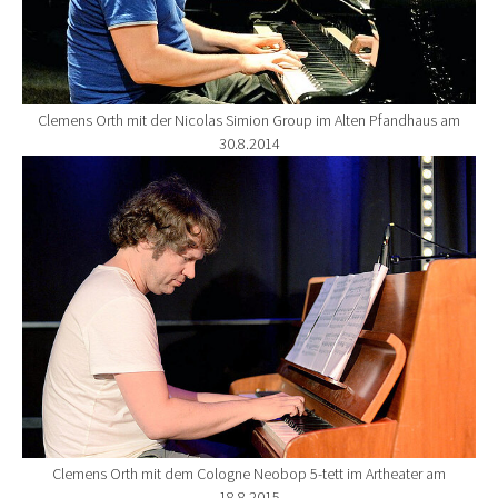
Clemens Orth mit der Nicolas Simion Group im Alten Pfandhaus am
30.8.2014
Show larger version for:
Clemens Orth mit dem Cologne Neobop 5-tett im Artheater am
18.8.2015