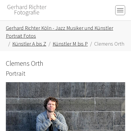
Skip to main content
Skip to page footer
You are here:
Gerhard Richter Köln - Jazz Musiker und Künstler
Portrait Fotos
Künstler A bis Z
Künstler M bis P
Clemens Orth
Clemens Orth
Portrait
Show larger version for: